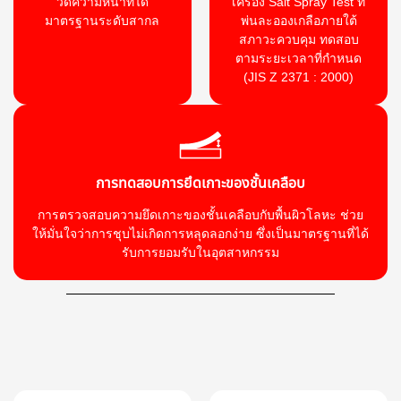
วัดความหนาที่ได้
เครื่อง Salt Spray Test ที่
มาตรฐานระดับสากล
พ่นละอองเกลือภายใต้
สภาวะควบคุม ทดสอบ
ตามระยะเวลาที่กำหนด
(JIS Z 2371 : 2000)
การทดสอบการยึดเกาะของชั้นเคลือบ
การตรวจสอบความยึดเกาะของชั้นเคลือบกับพื้นผิวโลหะ ช่วย
ให้มั่นใจว่าการชุบไม่เกิดการหลุดลอกง่าย ซึ่งเป็นมาตรฐานที่ได้
รับการยอมรับในอุตสาหกรรม