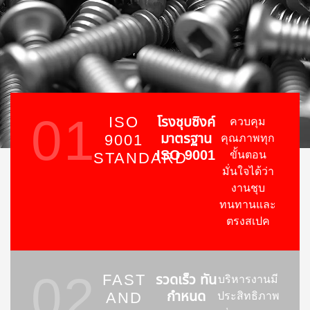
01
ISO
โรงชุบซิงค์
ควบคุม
มาตรฐาน
9001
คุณภาพทุก
ISO 9001
ขั้นตอน
STANDARD
มั่นใจได้ว่า
งานชุบ
ทนทานและ
ตรงสเปค
02
FAST
รวดเร็ว ทัน
บริหารงานมี
กำหนด
AND
ประสิทธิภาพ